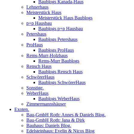
Baublogs Kanada-Haus
Lehnerhaus
Meisterstück Haus
Meisterstück Haus Baublogs
p+p Hausbau
Baublogs p+p Hausbau
Petershaus
Baublogs Petershaus
ProHaus
Baublogs ProHaus
Rems-Murr-Holzhaus
Rems-Murr Baublogs
Rensch Haus
Baublogs Rensch Haus
SchwörerHaus
Baublogs SchwörerHaus
Sonstige.
WeberHaus
Baublogs WeberHaus
Zimmermannshäuser
Exoten.
Bau-GmbH Roth: Annes & Daniels Blog.
Bau-GmbH Roth: Jana & Dirk
Bauhaus: Daniels Blog.
Edelsteinhaus: Evelin & Nicos Blog