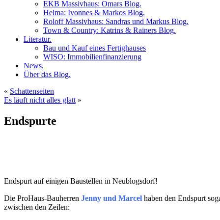
EKB Massivhaus: Omars Blog.
Helma: Ivonnes & Markos Blog.
Roloff Massivhaus: Sandras und Markus Blog.
Town & Country: Katrins & Rainers Blog.
Literatur.
Bau und Kauf eines Fertighauses
WISO: Immobilienfinanzierung
News.
Über das Blog.
«
Schattenseiten
Es läuft nicht alles glatt
»
Endspurte
Endspurt auf einigen Baustellen in Neublogsdorf!
Die ProHaus-Bauherren
Jenny und Marcel
haben den Endspurt sogar
zwischen den Zeilen: