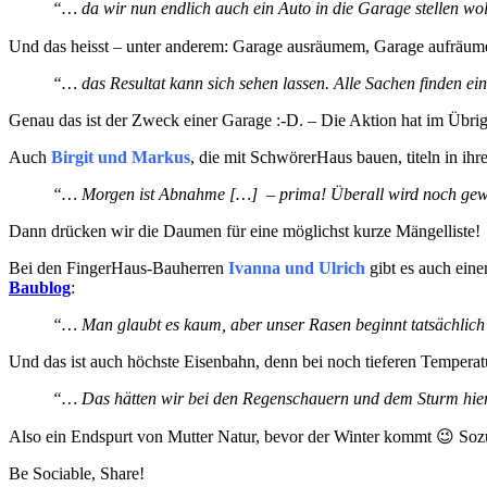
“… da wir nun endlich auch ein Auto in die Garage stellen wo
Und das heisst – unter anderem: Garage ausräumem, Garage aufräu
“… das Resultat kann sich sehen lassen. Alle Sachen finden e
Genau das ist der Zweck einer Garage :-D. – Die Aktion hat im Übrig
Auch
Birgit und Markus
, die mit SchwörerHaus bauen, titeln in ih
“… Morgen ist Abnahme […] – prima! Überall wird noch gewi
Dann drücken wir die Daumen für eine möglichst kurze Mängelliste!
Bei den FingerHaus-Bauherren
Ivanna und Ulrich
gibt es auch eine
Baublog
:
“… Man glaubt es kaum, aber unser Rasen beginnt tatsächlic
Und das ist auch höchste Eisenbahn, denn bei noch tieferen Temperatu
“… Das hätten wir bei den Regenschauern und dem Sturm hier o
Also ein Endspurt von Mutter Natur, bevor der Winter kommt 😉 S
Be Sociable, Share!