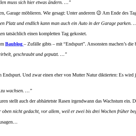
llen muss sich hier etwas ändern. …”
men, Garage möblieren. Wie gesagt: Unter anderem 😉 Am Ende des T
inen Platz und endlich kann man auch ein Auto in der Garage parken. 
en tatsächlich einen kompletten Tag gekostet.
rem
Baublog
– Zufälle gibts – mit “Endspurt”. Ansonsten machen’s die
rbelt, geschraubt und geputzt. …”
n Endspurt. Und zwar einen eher von Mutter Natur diktierten: Es wird 
h zu wachsen. …”
ren stellt auch der abhärtetste Rasen irgendwann das Wachstum ein. Di
ben nicht gedacht, vor allem, weil er zwei bis drei Wochen früher be
ozusagen…