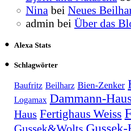
Nina
bei
Neues Beilha
admin
bei
Über das Bl
Alexa Stats
Schlagwörter
Bien-Zenker
Baufritz
Beilharz
Dammann-Hau
Logamax
F
Fertighaus Weiss
Haus
Gussek-
Gussek&Wolts