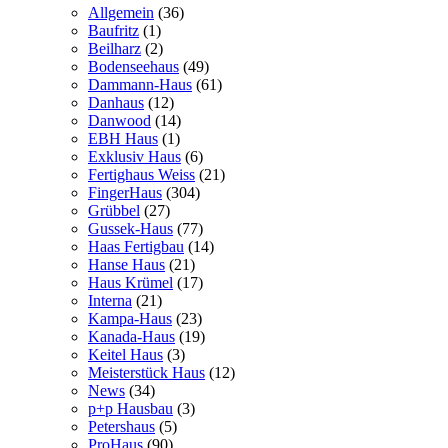
Allgemein
(36)
Baufritz
(1)
Beilharz
(2)
Bodenseehaus
(49)
Dammann-Haus
(61)
Danhaus
(12)
Danwood
(14)
EBH Haus
(1)
Exklusiv Haus
(6)
Fertighaus Weiss
(21)
FingerHaus
(304)
Grübbel
(27)
Gussek-Haus
(77)
Haas Fertigbau
(14)
Hanse Haus
(21)
Haus Krümel
(17)
Interna
(21)
Kampa-Haus
(23)
Kanada-Haus
(19)
Keitel Haus
(3)
Meisterstück Haus
(12)
News
(34)
p+p Hausbau
(3)
Petershaus
(5)
ProHaus
(90)