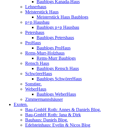
Baublogs Kanada-Haus
Lehnerhaus
Meisterstück Haus
Meisterstück Haus Baublogs
p+p Hausbau
Baublogs p+p Hausbau
Petershaus
Baublogs Petershaus
ProHaus
Baublogs ProHaus
Rems-Murr-Holzhaus
Rems-Murr Baublogs
Rensch Haus
Baublogs Rensch Haus
SchwörerHaus
Baublogs SchwörerHaus
Sonstige.
WeberHaus
Baublogs WeberHaus
Zimmermannshäuser
Exoten.
Bau-GmbH Roth: Annes & Daniels Blog.
Bau-GmbH Roth: Jana & Dirk
Bauhaus: Daniels Blog.
Edelsteinhaus: Evelin & Nicos Blog