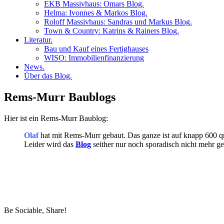
EKB Massivhaus: Omars Blog.
Helma: Ivonnes & Markos Blog.
Roloff Massivhaus: Sandras und Markus Blog.
Town & Country: Katrins & Rainers Blog.
Literatur.
Bau und Kauf eines Fertighauses
WISO: Immobilienfinanzierung
News.
Über das Blog.
Rems-Murr Baublogs
Hier ist ein Rems-Murr Baublog:
Olaf
hat mit Rems-Murr gebaut. Das ganze ist auf knapp 600 q
Leider wird das
Blog
seither nur noch sporadisch nicht mehr gep
Be Sociable, Share!