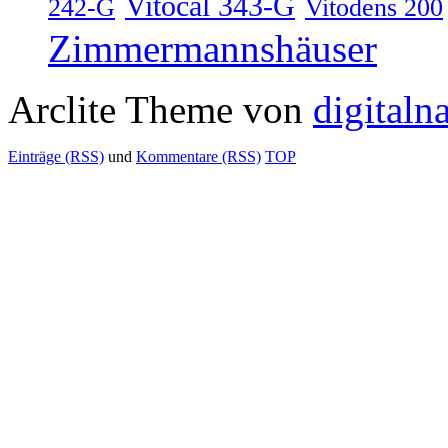
Vitocal 343-G
242-G
Vitodens 200
Zimmermannshäuser
Arclite Theme von
digitaln
Einträge (RSS)
und
Kommentare (RSS)
TOP