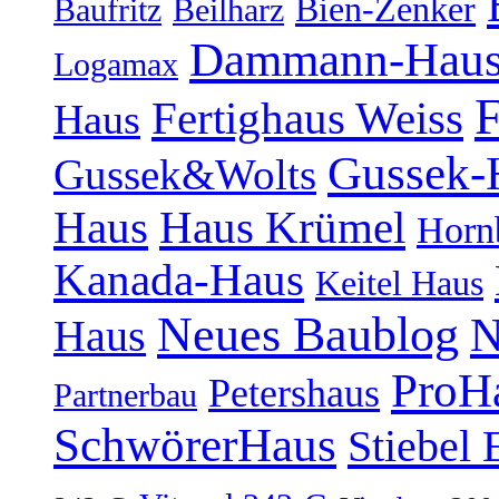
Bien-Zenker
Baufritz
Beilharz
Dammann-Hau
Logamax
F
Fertighaus Weiss
Haus
Gussek-
Gussek&Wolts
Haus
Haus Krümel
Horn
Kanada-Haus
Keitel Haus
Neues Baublog
N
Haus
ProH
Petershaus
Partnerbau
SchwörerHaus
Stiebel 