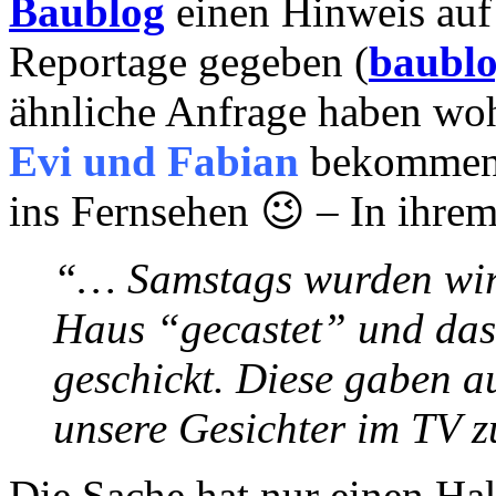
Baublog
einen Hinweis auf
Reportage gegeben (
baublo
ähnliche Anfrage haben wo
Evi und Fabian
bekommen.
ins Fernsehen 😉 – In ihre
“… Samstags wurden wir
Haus “gecastet” und da
geschickt. Diese gaben a
unsere Gesichter im TV z
Die Sache hat nur einen H