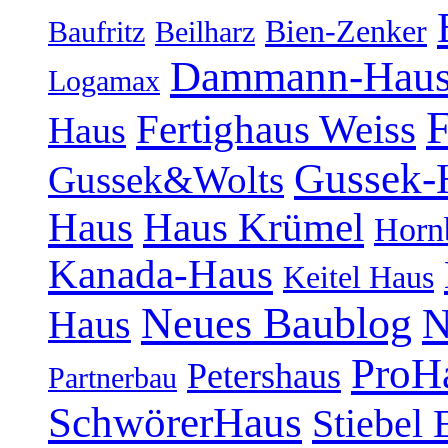
Bien-Zenker
Baufritz
Beilharz
Dammann-Hau
Logamax
F
Fertighaus Weiss
Haus
Gussek-
Gussek&Wolts
Haus
Haus Krümel
Horn
Kanada-Haus
Keitel Haus
Neues Baublog
N
Haus
ProH
Petershaus
Partnerbau
SchwörerHaus
Stiebel 