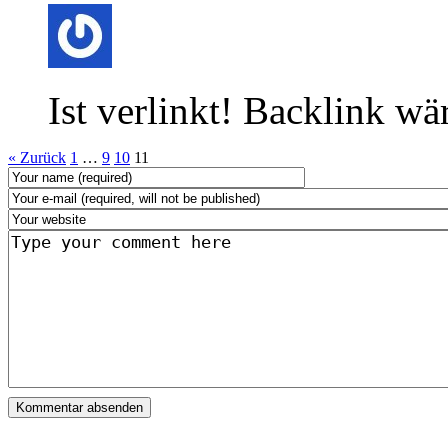
Ist verlinkt! Backlink wä
« Zurück
1
…
9
10
11