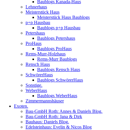
Baublogs Kanada-Haus
Lehnerhaus
Meisterstück Haus
Meisterstück Haus Baublogs
p+p Hausbau
Baublogs p+p Hausbau
Petershaus
Baublogs Petershaus
ProHaus
Baublogs ProHaus
Rems-Murr-Holzhaus
Rems-Murr Baublogs
Rensch Haus
Baublogs Rensch Haus
SchwörerHaus
Baublogs SchwörerHaus
Sonstige.
WeberHaus
Baublogs WeberHaus
Zimmermannshäuser
Exoten.
Bau-GmbH Roth: Annes & Daniels Blog.
Bau-GmbH Roth: Jana & Dirk
Bauhaus: Daniels Blog.
Edelsteinhaus: Evelin & Nicos Blog