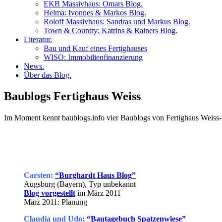
EKB Massivhaus: Omars Blog.
Helma: Ivonnes & Markos Blog.
Roloff Massivhaus: Sandras und Markus Blog.
Town & Country: Katrins & Rainers Blog.
Literatur.
Bau und Kauf eines Fertighauses
WISO: Immobilienfinanzierung
News.
Über das Blog.
Baublogs Fertighaus Weiss
Im Moment kennt baublogs.info vier Baublogs von Fertighaus Weiss-
Carsten:
“Burghardt Haus Blog”
Augsburg (Bayern), Typ unbekannt
Blog vorgestellt
im März 2011
März 2011: Planung
Claudia und Udo:
“Bautagebuch Spatzenwiese”