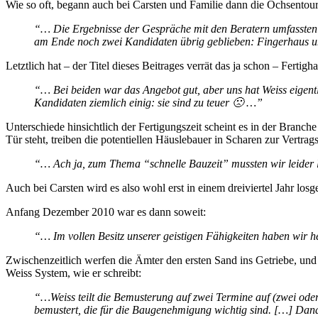
Wie so oft, begann auch bei Carsten und Familie dann die Ochsentour
“… Die Ergebnisse der Gespräche mit den Beratern umfassten d
am Ende noch zwei Kandidaten übrig geblieben: Fingerhaus u
Letztlich hat – der Titel dieses Beitrages verrät das ja schon – Ferti
“… Bei beiden war das Angebot gut, aber uns hat Weiss eigentl
Kandidaten ziemlich einig: sie sind zu teuer 🙁 …”
Unterschiede hinsichtlich der Fertigungszeit scheint es in der Branch
Tür steht, treiben die potentiellen Häuslebauer in Scharen zur Vertrags
“… Ach ja, zum Thema “schnelle Bauzeit” mussten wir leider ler
Auch bei Carsten wird es also wohl erst in einem dreiviertel Jahr losg
Anfang Dezember 2010 war es dann soweit:
“… Im vollen Besitz unserer geistigen Fähigkeiten haben wir
Zwischenzeitlich werfen die Ämter den ersten Sand ins Getriebe, und
Weiss System, wie er schreibt:
“…Weiss teilt die Bemusterung auf zwei Termine auf (zwei ode
bemustert, die für die Baugenehmigung wichtig sind. […] Dan