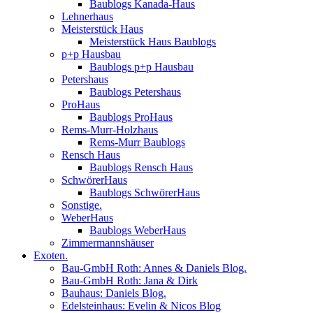
Baublogs Kanada-Haus
Lehnerhaus
Meisterstück Haus
Meisterstück Haus Baublogs
p+p Hausbau
Baublogs p+p Hausbau
Petershaus
Baublogs Petershaus
ProHaus
Baublogs ProHaus
Rems-Murr-Holzhaus
Rems-Murr Baublogs
Rensch Haus
Baublogs Rensch Haus
SchwörerHaus
Baublogs SchwörerHaus
Sonstige.
WeberHaus
Baublogs WeberHaus
Zimmermannshäuser
Exoten.
Bau-GmbH Roth: Annes & Daniels Blog.
Bau-GmbH Roth: Jana & Dirk
Bauhaus: Daniels Blog.
Edelsteinhaus: Evelin & Nicos Blog