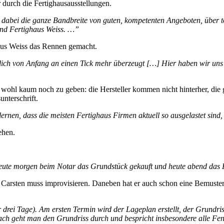
 durch die Fertighausausstellungen.
abei die ganze Bandbreite von guten, kompetenten Angeboten, über tot
nd Fertighaus Weiss. …”
ghaus Weiss das Rennen gemacht.
ich von Anfang an einen Tick mehr überzeugt […] Hier haben wir uns ei
e wohl kaum noch zu geben: die Hersteller kommen nicht hinterher, die g
unterschrift.
nen, dass die meisten Fertighaus Firmen aktuell so ausgelastet sind, 
ehen.
 heute morgen beim Notar das Grundstück gekauft und heute abend das
 Carsten muss improvisieren. Daneben hat er auch schon eine Bemusteru
r drei Tage). Am ersten Termin wird der Lageplan erstellt, der Grundr
ach geht man den Grundriss durch und bespricht insbesondere alle Fen