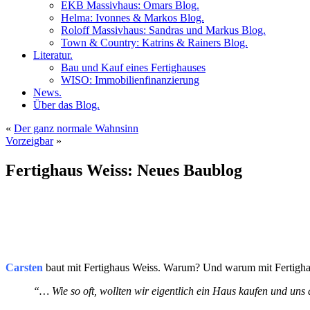
EKB Massivhaus: Omars Blog.
Helma: Ivonnes & Markos Blog.
Roloff Massivhaus: Sandras und Markus Blog.
Town & Country: Katrins & Rainers Blog.
Literatur.
Bau und Kauf eines Fertighauses
WISO: Immobilienfinanzierung
News.
Über das Blog.
«
Der ganz normale Wahnsinn
Vorzeigbar
»
Fertighaus Weiss: Neues Baublog
Carsten
baut mit Fertighaus Weiss. Warum? Und warum mit Fertigh
“… Wie so oft, wollten wir eigentlich ein Haus kaufen und uns