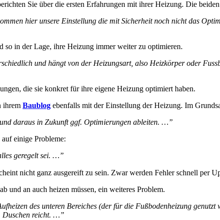
erichten Sie über die ersten Erfahrungen mit ihrer Heizung. Die beide
men hier unsere Einstellung die mit Sicherheit noch nicht das Optimu
d so in der Lage, ihre Heizung immer weiter zu optimieren.
erschiedlich und hängt von der Heizungsart, also Heizkörper oder Fu
lungen, die sie konkret für ihre eigene Heizung optimiert haben.
n ihrem
Baublog
ebenfalls mit der Einstellung der Heizung. Im Grunds
nd daraus in Zukunft ggf. Optimierungen ableiten. …”
h auf einige Probleme:
alles geregelt sei. …”
cheint nicht ganz ausgereift zu sein. Zwar werden Fehler schnell per
 ab und an auch heizen müssen, ein weiteres Problem.
eizen des unteren Bereiches (der für die Fußbodenheizung genutzt wir
m Duschen reicht. …”