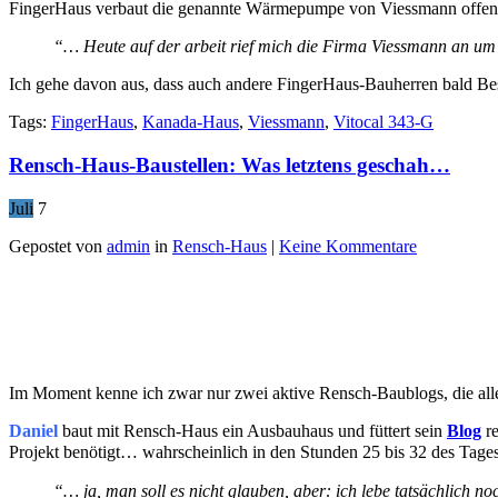
FingerHaus verbaut die genannte Wärmepumpe von Viessmann offenb
“… Heute auf der arbeit rief mich die Firma Viessmann an um u
Ich gehe davon aus, dass auch andere FingerHaus-Bauherren bald
Tags:
FingerHaus
,
Kanada-Haus
,
Viessmann
,
Vitocal 343-G
Rensch-Haus-Baustellen: Was letztens geschah…
Juli
7
Gepostet von
admin
in
Rensch-Haus
|
Keine Kommentare
Im Moment kenne ich zwar nur zwei aktive Rensch-Baublogs, die allerd
Daniel
baut mit Rensch-Haus ein Ausbauhaus und füttert sein
Blog
re
Projekt benötigt… wahrscheinlich in den Stunden 25 bis 32 des Tage
“… ja, man soll es nicht glauben, aber: ich lebe tatsächlich 