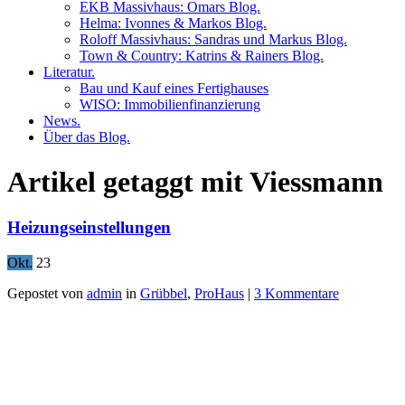
EKB Massivhaus: Omars Blog.
Helma: Ivonnes & Markos Blog.
Roloff Massivhaus: Sandras und Markus Blog.
Town & Country: Katrins & Rainers Blog.
Literatur.
Bau und Kauf eines Fertighauses
WISO: Immobilienfinanzierung
News.
Über das Blog.
Artikel getaggt mit Viessmann
Heizungseinstellungen
Okt.
23
Gepostet von
admin
in
Grübbel
,
ProHaus
|
3 Kommentare