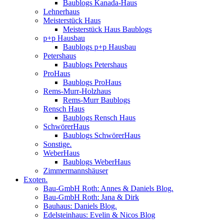
Baublogs Kanada-Haus
Lehnerhaus
Meisterstück Haus
Meisterstück Haus Baublogs
p+p Hausbau
Baublogs p+p Hausbau
Petershaus
Baublogs Petershaus
ProHaus
Baublogs ProHaus
Rems-Murr-Holzhaus
Rems-Murr Baublogs
Rensch Haus
Baublogs Rensch Haus
SchwörerHaus
Baublogs SchwörerHaus
Sonstige.
WeberHaus
Baublogs WeberHaus
Zimmermannshäuser
Exoten.
Bau-GmbH Roth: Annes & Daniels Blog.
Bau-GmbH Roth: Jana & Dirk
Bauhaus: Daniels Blog.
Edelsteinhaus: Evelin & Nicos Blog