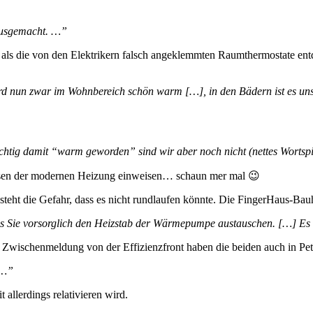
ausgemacht. …”
als die von den Elektrikern falsch angeklemmten Raumthermostate entd
 wird nun zwar im Wohnbereich schön warm […], in den Bädern ist es 
ichtig damit “warm geworden” sind wir aber noch nicht (nettes Wortspi
inessen der modernen Heizung einweisen… schaun mer mal 😉
steht die Gefahr, dass es nicht rundlaufen könnte. Die FingerHaus-Ba
s Sie vorsorglich den Heizstab der Wärmepumpe austauschen. […] Es 
e Zwischenmeldung von der Effizienzfront haben die beiden auch in Pet
 …”
allerdings relativieren wird.