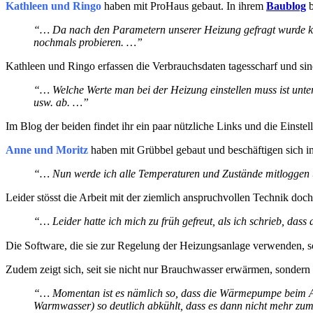
Kathleen und Ringo
haben mit ProHaus gebaut. In ihrem
Baublog
b
“… Da nach den Parametern unserer Heizung gefragt wurde kom
nochmals probieren. …”
Kathleen und Ringo erfassen die Verbrauchsdaten tagesscharf und sin
“… Welche Werte man bei der Heizung einstellen muss ist unt
usw. ab. …”
Im Blog der beiden findet ihr ein paar nützliche Links und die Einstel
Anne und Moritz
haben mit Grübbel gebaut und beschäftigen sich i
“… Nun werde ich alle Temperaturen und Zustände mitloggen u
Leider stösst die Arbeit mit der ziemlich anspruchvollen Technik doc
“… Leider hatte ich mich zu früh gefreut, als ich schrieb, dass 
Die Software, die sie zur Regelung der Heizungsanlage verwenden, s
Zudem zeigt sich, seit sie nicht nur Brauchwasser erwärmen, sondern
“… Momentan ist es nämlich so, dass die Wärmepumpe beim Aufh
Warmwasser) so deutlich abkühlt, dass es dann nicht mehr zu