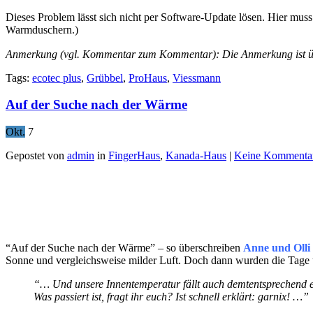
Dieses Problem lässt sich nicht per Software-Update lösen. Hier mu
Warmduschern.)
Anmerkung (vgl. Kommentar zum Kommentar): Die Anmerkung ist üb
Tags:
ecotec plus
,
Grübbel
,
ProHaus
,
Viessmann
Auf der Suche nach der Wärme
Okt.
7
Gepostet von
admin
in
FingerHaus
,
Kanada-Haus
|
Keine Kommenta
“Auf der Suche nach der Wärme” – so überschreiben
Anne und Olli
Sonne und vergleichsweise milder Luft. Doch dann wurden die Tage
“… Und unsere Innentemperatur fällt auch demtentsprechend et
Was passiert ist, fragt ihr euch? Ist schnell erklärt: garnix! …”