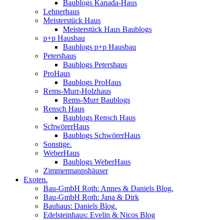
Baublogs Kanada-Haus
Lehnerhaus
Meisterstück Haus
Meisterstück Haus Baublogs
p+p Hausbau
Baublogs p+p Hausbau
Petershaus
Baublogs Petershaus
ProHaus
Baublogs ProHaus
Rems-Murr-Holzhaus
Rems-Murr Baublogs
Rensch Haus
Baublogs Rensch Haus
SchwörerHaus
Baublogs SchwörerHaus
Sonstige.
WeberHaus
Baublogs WeberHaus
Zimmermannshäuser
Exoten.
Bau-GmbH Roth: Annes & Daniels Blog.
Bau-GmbH Roth: Jana & Dirk
Bauhaus: Daniels Blog.
Edelsteinhaus: Evelin & Nicos Blog