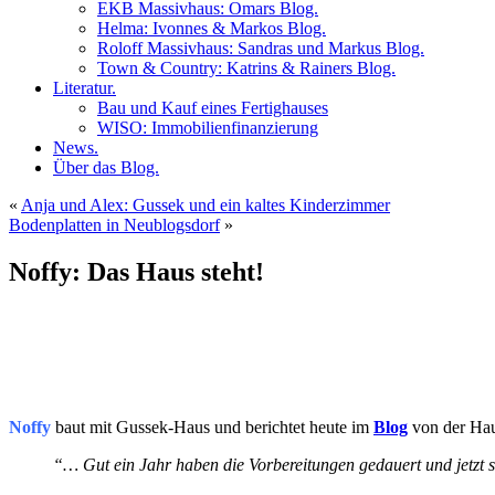
EKB Massivhaus: Omars Blog.
Helma: Ivonnes & Markos Blog.
Roloff Massivhaus: Sandras und Markus Blog.
Town & Country: Katrins & Rainers Blog.
Literatur.
Bau und Kauf eines Fertighauses
WISO: Immobilienfinanzierung
News.
Über das Blog.
«
Anja und Alex: Gussek und ein kaltes Kinderzimmer
Bodenplatten in Neublogsdorf
»
Noffy: Das Haus steht!
Noffy
baut mit Gussek-Haus und berichtet heute im
Blog
von der Ha
“… Gut ein Jahr haben die Vorbereitungen gedauert und jetzt 