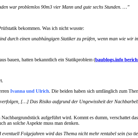
en war problemlos 90m3 vier Mann und gute sechs Stunden. …”
Prüfstatik bekommen. Was ich nicht wusste:
sind durch einen unabhängigen Statiker zu prüfen, wenn man wie wir 
aus bauen, hatten bekanntlich ein Statikproblem (
baublogs.info berich
t.
erren
Ivanna und Ulrich
. Die beiden haben sich umfänglich zum Them
erfolgen, […] Das Risiko aufgrund der Ungewissheit der Nachbarbeb
ihrem Nachbargrundstück aufgeführt wird. Kommt es dumm, verschatte
Auch an solche Aspekte muss man denken.
ventuell Folgejahren wird das Thema nicht mehr rentabel sein (so tief