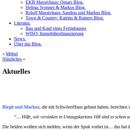
EKB Massivhaus: Omars Blog.
Helma: Ivonnes & Markos Blog.
Roloff Massivhaus: Sandras und Markus Blog.
Town & Country: Katrins & Rainers Blog.
Literatur.
Bau und Kauf eines Fertighauses
WISO: Immobilienfinanzierung
News.
Über das Blog.
«
Möbel
Nützliches
»
Aktuelles
Birgit und Markus
, die mit SchwörerHaus gebaut haben, berichten 
“… Hilfe, wir versinken in Umzugskartons 168 sind es schon
Die beiden wollten sich melden, wenn der Spuk vorbei ist… das hat d