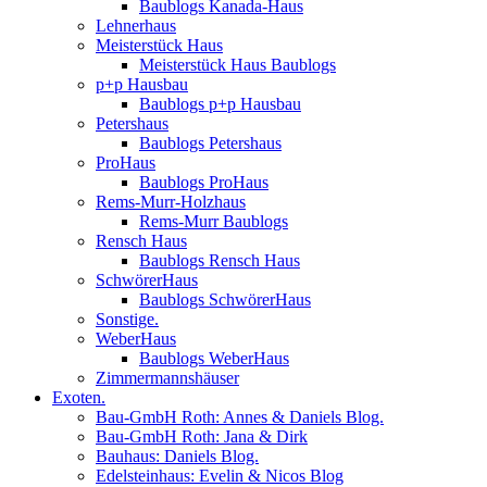
Baublogs Kanada-Haus
Lehnerhaus
Meisterstück Haus
Meisterstück Haus Baublogs
p+p Hausbau
Baublogs p+p Hausbau
Petershaus
Baublogs Petershaus
ProHaus
Baublogs ProHaus
Rems-Murr-Holzhaus
Rems-Murr Baublogs
Rensch Haus
Baublogs Rensch Haus
SchwörerHaus
Baublogs SchwörerHaus
Sonstige.
WeberHaus
Baublogs WeberHaus
Zimmermannshäuser
Exoten.
Bau-GmbH Roth: Annes & Daniels Blog.
Bau-GmbH Roth: Jana & Dirk
Bauhaus: Daniels Blog.
Edelsteinhaus: Evelin & Nicos Blog