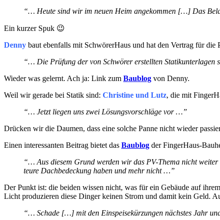
“… Heute sind wir im neuen Heim angekommen […] Das Belad
Ein kurzer Spuk 😉
Denny
baut ebenfalls mit SchwörerHaus und hat den Vertrag für die 
“… Die Prüfung der von Schwörer erstellten Statikunterlagen 
Wieder was gelernt. Ach ja: Link zum
Baublog
von Denny.
Weil wir gerade bei Statik sind:
Christine und Lut
z
, die mit FingerH
“… Jetzt liegen uns zwei Lösungsvorschläge vor …”
Drücken wir die Daumen, dass eine solche Panne nicht wieder passier
Einen interessanten Beitrag bietet das
Baublog
der FingerHaus-Bauh
“… Aus diesem Grund werden wir das PV-Thema nicht weiter v
teure Dachbedeckung haben und mehr nicht …”
Der Punkt ist: die beiden wissen nicht, was für ein Gebäude auf 
Licht produzieren diese Dinger keinen Strom und damit kein Geld. 
“… Schade […] mit den Einspeisekürzungen nächstes Jahr und e