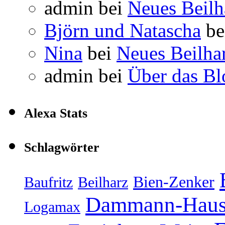
admin
bei
Neues Beil
Björn und Natascha
be
Nina
bei
Neues Beilha
admin
bei
Über das Bl
Alexa Stats
Schlagwörter
Bien-Zenker
Baufritz
Beilharz
Dammann-Hau
Logamax