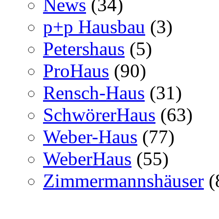
News
(34)
p+p Hausbau
(3)
Petershaus
(5)
ProHaus
(90)
Rensch-Haus
(31)
SchwörerHaus
(63)
Weber-Haus
(77)
WeberHaus
(55)
Zimmermannshäuser
(