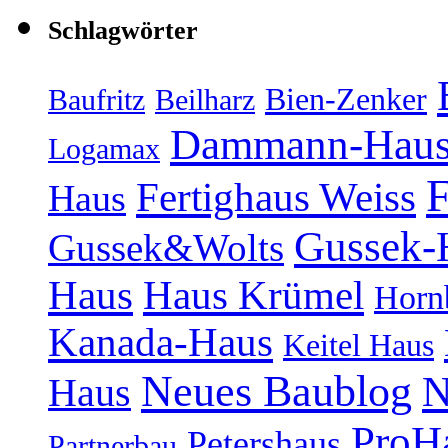
Schlagwörter
Bien-Zenker
Baufritz
Beilharz
Dammann-Hau
Logamax
F
Fertighaus Weiss
Haus
Gussek-
Gussek&Wolts
Haus
Haus Krümel
Horn
Kanada-Haus
Keitel Haus
Neues Baublog
N
Haus
ProH
Petershaus
Partnerbau