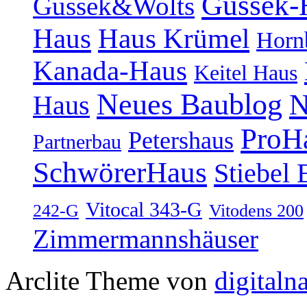
Gussek-
Gussek&Wolts
Haus
Haus Krümel
Horn
Kanada-Haus
Keitel Haus
Neues Baublog
N
Haus
ProH
Petershaus
Partnerbau
SchwörerHaus
Stiebel 
Vitocal 343-G
242-G
Vitodens 200
Zimmermannshäuser
Arclite Theme von
digitaln