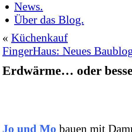
News.
Über das Blog.
«
Küchenkauf
FingerHaus: Neues Baublo
Erdwärme… oder besse
Jo und Mo
bauen mit Dam