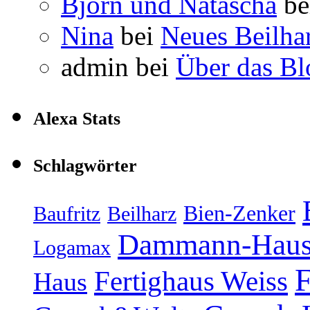
Björn und Natascha
be
Nina
bei
Neues Beilha
admin
bei
Über das Bl
Alexa Stats
Schlagwörter
Bien-Zenker
Baufritz
Beilharz
Dammann-Hau
Logamax
F
Fertighaus Weiss
Haus