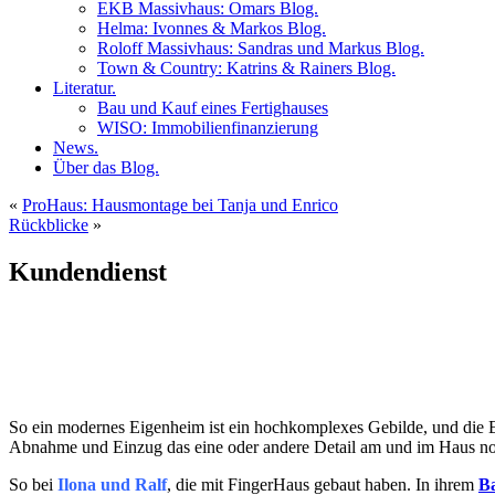
EKB Massivhaus: Omars Blog.
Helma: Ivonnes & Markos Blog.
Roloff Massivhaus: Sandras und Markus Blog.
Town & Country: Katrins & Rainers Blog.
Literatur.
Bau und Kauf eines Fertighauses
WISO: Immobilienfinanzierung
News.
Über das Blog.
«
ProHaus: Hausmontage bei Tanja und Enrico
Rückblicke
»
Kundendienst
So ein modernes Eigenheim ist ein hochkomplexes Gebilde, und die Er
Abnahme und Einzug das eine oder andere Detail am und im Haus no
So bei
Ilona und Ralf
, die mit FingerHaus gebaut haben. In ihrem
B