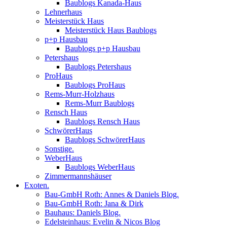
Baublogs Kanada-Haus
Lehnerhaus
Meisterstück Haus
Meisterstück Haus Baublogs
p+p Hausbau
Baublogs p+p Hausbau
Petershaus
Baublogs Petershaus
ProHaus
Baublogs ProHaus
Rems-Murr-Holzhaus
Rems-Murr Baublogs
Rensch Haus
Baublogs Rensch Haus
SchwörerHaus
Baublogs SchwörerHaus
Sonstige.
WeberHaus
Baublogs WeberHaus
Zimmermannshäuser
Exoten.
Bau-GmbH Roth: Annes & Daniels Blog.
Bau-GmbH Roth: Jana & Dirk
Bauhaus: Daniels Blog.
Edelsteinhaus: Evelin & Nicos Blog