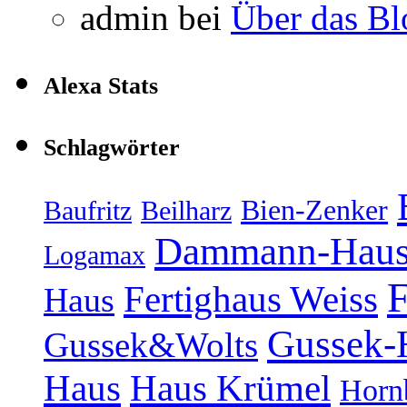
admin
bei
Über das Bl
Alexa Stats
Schlagwörter
Bien-Zenker
Baufritz
Beilharz
Dammann-Hau
Logamax
F
Fertighaus Weiss
Haus
Gussek-
Gussek&Wolts
Haus
Haus Krümel
Horn