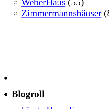
WeberHaus
(55)
Zimmermannshäuser
(
Blogroll