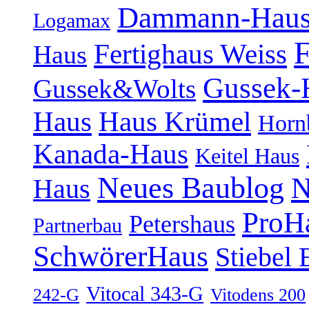
Dammann-Hau
Logamax
F
Fertighaus Weiss
Haus
Gussek-
Gussek&Wolts
Haus
Haus Krümel
Horn
Kanada-Haus
Keitel Haus
Neues Baublog
N
Haus
ProH
Petershaus
Partnerbau
SchwörerHaus
Stiebel 
Vitocal 343-G
242-G
Vitodens 200