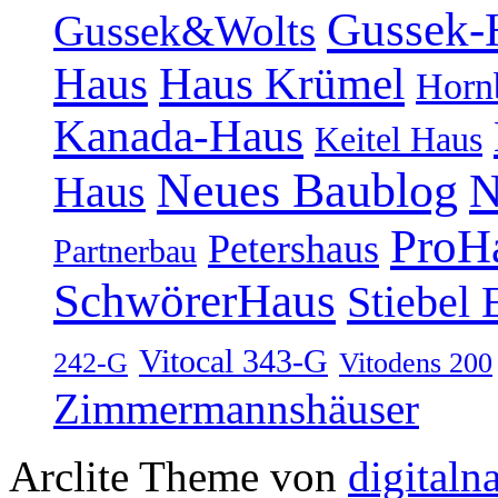
Gussek-
Gussek&Wolts
Haus
Haus Krümel
Horn
Kanada-Haus
Keitel Haus
Neues Baublog
N
Haus
ProH
Petershaus
Partnerbau
SchwörerHaus
Stiebel 
Vitocal 343-G
242-G
Vitodens 200
Zimmermannshäuser
Arclite Theme von
digitaln