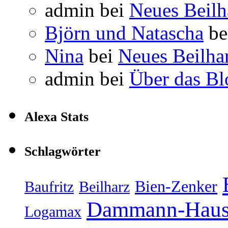
admin
bei
Neues Beil
Björn und Natascha
be
Nina
bei
Neues Beilha
admin
bei
Über das Bl
Alexa Stats
Schlagwörter
Bien-Zenker
Baufritz
Beilharz
Dammann-Hau
Logamax