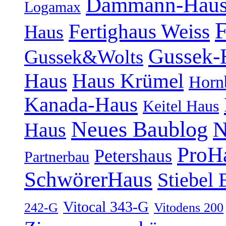
Dammann-Hau
Logamax
F
Fertighaus Weiss
Haus
Gussek-
Gussek&Wolts
Haus
Haus Krümel
Horn
Kanada-Haus
Keitel Haus
Neues Baublog
N
Haus
ProH
Petershaus
Partnerbau
SchwörerHaus
Stiebel 
Vitocal 343-G
242-G
Vitodens 200