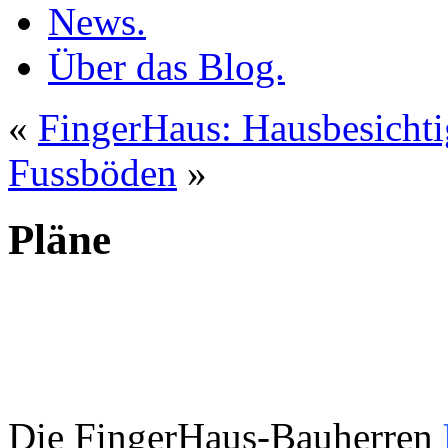
News.
Über das Blog.
«
FingerHaus: Hausbesicht
Fussböden
»
Pläne
Die FingerHaus-Bauherren