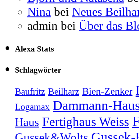
Nina
bei
Neues Beilha
admin
bei
Über das Bl
Alexa Stats
Schlagwörter
Bien-Zenker
Baufritz
Beilharz
Dammann-Hau
Logamax
F
Fertighaus Weiss
Haus
Gussek-
Gussek&Wolts