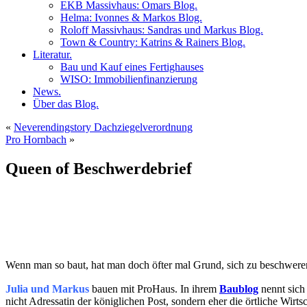
EKB Massivhaus: Omars Blog.
Helma: Ivonnes & Markos Blog.
Roloff Massivhaus: Sandras und Markus Blog.
Town & Country: Katrins & Rainers Blog.
Literatur.
Bau und Kauf eines Fertighauses
WISO: Immobilienfinanzierung
News.
Über das Blog.
«
Neverendingstory Dachziegelverordnung
Pro Hornbach
»
Queen of Beschwerdebrief
Wenn man so baut, hat man doch öfter mal Grund, sich zu beschweren
Julia und Markus
bauen mit ProHaus. In ihrem
Baublog
nennt sich 
nicht Adressatin der königlichen Post, sondern eher die örtliche Wirt