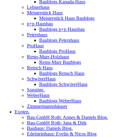
Baublogs Kanada-Haus
Lehnerhaus
Meisterstück Haus
Meisterstück Haus Baublogs
p+p Hausbau
Baublogs p+p Hausbau
Petershaus
Baublogs Petershaus
ProHaus
Baublogs ProHaus
Rems-Murr-Holzhaus
Rems-Murr Baublogs
Rensch Haus
Baublogs Rensch Haus
SchwörerHaus
Baublogs SchwörerHaus
Sonstige.
WeberHaus
Baublogs WeberHaus
Zimmermannshäuser
Exoten.
Bau-GmbH Roth: Annes & Daniels Blog.
Bau-GmbH Roth: Jana & Dirk
Bauhaus: Daniels Blog.
Edelsteinhaus: Evelin & Nicos Blog