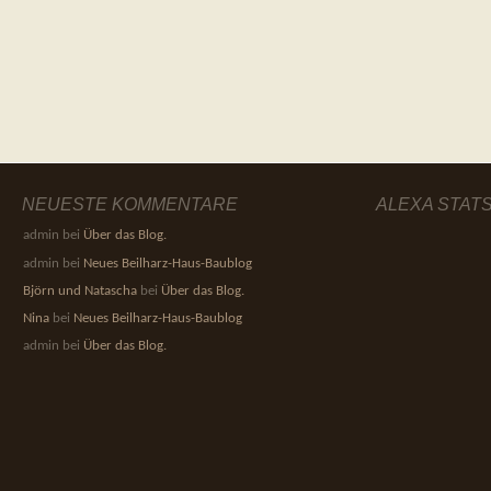
NEUESTE KOMMENTARE
ALEXA STAT
admin
bei
Über das Blog.
admin
bei
Neues Beilharz-Haus-Baublog
Björn und Natascha
bei
Über das Blog.
Nina
bei
Neues Beilharz-Haus-Baublog
admin
bei
Über das Blog.