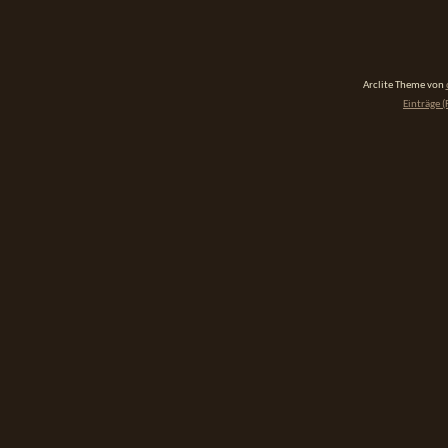
Arclite Theme von
Einträge (