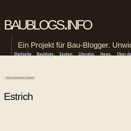
baublogs.info
Ein Projekt für Bau-Blogger. Unwi
Startseite
Baublogs.
Exoten.
Literatur.
News.
Über da
«
Und nocheinmal: Danke!
Estrich