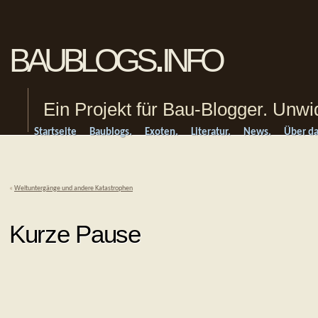
baublogs.info
Ein Projekt für Bau-Blogger. Unwi
Startseite
Baublogs.
Exoten.
Literatur.
News.
Über da
«
Weltuntergänge und andere Katastrophen
Kurze Pause