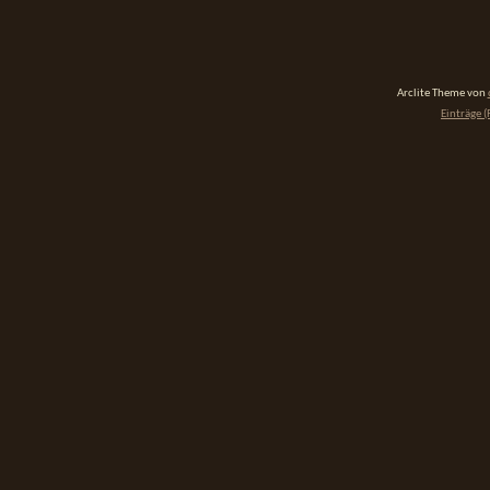
Arclite Theme von
Einträge (