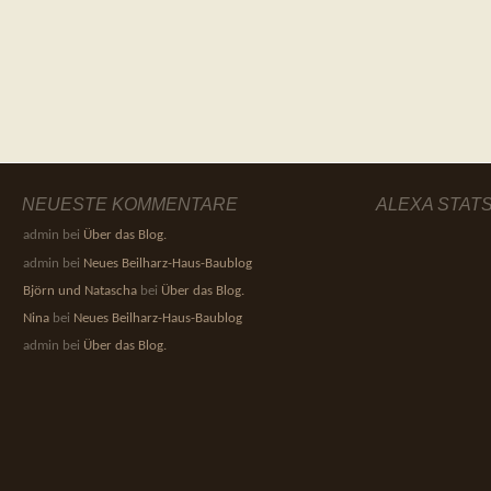
NEUESTE KOMMENTARE
ALEXA STAT
admin
bei
Über das Blog.
admin
bei
Neues Beilharz-Haus-Baublog
Björn und Natascha
bei
Über das Blog.
Nina
bei
Neues Beilharz-Haus-Baublog
admin
bei
Über das Blog.