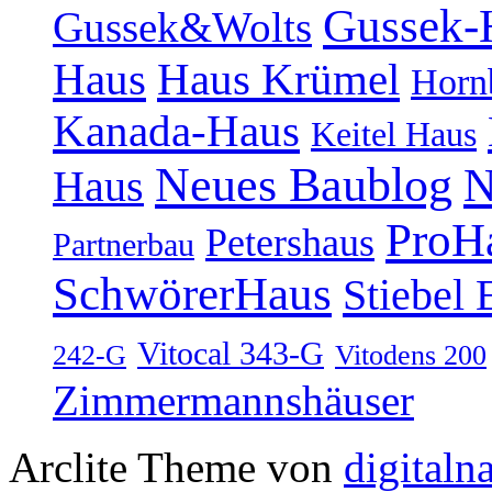
Gussek-
Gussek&Wolts
Haus
Haus Krümel
Horn
Kanada-Haus
Keitel Haus
Neues Baublog
N
Haus
ProH
Petershaus
Partnerbau
SchwörerHaus
Stiebel 
Vitocal 343-G
242-G
Vitodens 200
Zimmermannshäuser
Arclite Theme von
digitaln