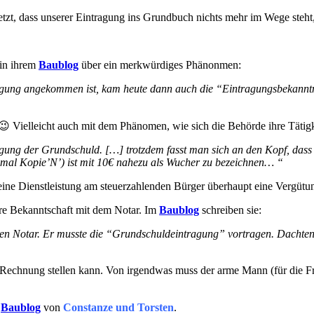
zt, dass unserer Eintragung ins Grundbuch nichts mehr im Wege steht
 in ihrem
Baublog
über ein merkwürdiges Phänonmen:
gung angekommen ist, kam heute dann auch die “Eintragungsbekannt
 Vielleicht auch mit dem Phänomen, wie sich die Behörde ihre Tätigke
ng der Grundschuld. […] trotzdem fasst man sich an den Kopf, dass 
inmal Kopie’N’) ist mit 10€ nahezu als Wucher zu bezeichnen… “
ine Dienstleistung am steuerzahlenden Bürger überhaupt eine Vergütu
re Bekanntschaft mit dem Notar. Im
Baublog
schreiben sie:
ren Notar. Er musste die “Grundschuldeintragung” vortragen. Dachten
ine Rechnung stellen kann. Von irgendwas muss der arme Mann (für die 
m
Baublog
von
Constanze und Torsten
.