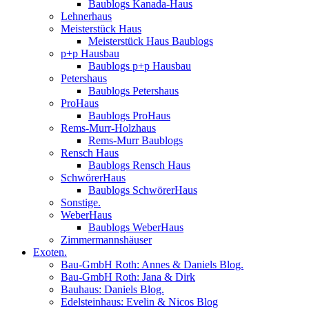
Baublogs Kanada-Haus
Lehnerhaus
Meisterstück Haus
Meisterstück Haus Baublogs
p+p Hausbau
Baublogs p+p Hausbau
Petershaus
Baublogs Petershaus
ProHaus
Baublogs ProHaus
Rems-Murr-Holzhaus
Rems-Murr Baublogs
Rensch Haus
Baublogs Rensch Haus
SchwörerHaus
Baublogs SchwörerHaus
Sonstige.
WeberHaus
Baublogs WeberHaus
Zimmermannshäuser
Exoten.
Bau-GmbH Roth: Annes & Daniels Blog.
Bau-GmbH Roth: Jana & Dirk
Bauhaus: Daniels Blog.
Edelsteinhaus: Evelin & Nicos Blog