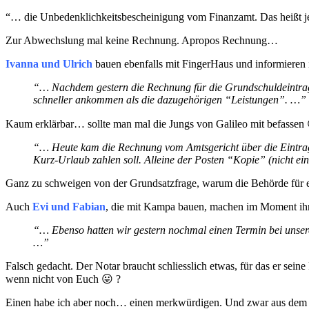
“… die Unbedenklichkeitsbescheinigung vom Finanzamt. Das heißt jet
Zur Abwechslung mal keine Rechnung. Apropos Rechnung…
Ivanna und Ulrich
bauen ebenfalls mit FingerHaus und informieren
“… Nachdem gestern die Rechnung für die Grundschuldeintra
schneller ankommen als die dazugehörigen “Leistungen”. …”
Kaum erklärbar… sollte man mal die Jungs von Galileo mit befassen 
“… Heute kam die Rechnung vom Amtsgericht über die Eintragu
Kurz-Urlaub zahlen soll. Alleine der Posten “Kopie” (nicht e
Ganz zu schweigen von der Grundsatzfrage, warum die Behörde für e
Auch
Evi und Fabian
, die mit Kampa bauen, machen im Moment ih
“… Ebenso hatten wir gestern nochmal einen Termin bei unse
…”
Falsch gedacht. Der Notar braucht schliesslich etwas, für das er se
wenn nicht von Euch 😛 ?
Einen habe ich aber noch… einen merkwürdigen. Und zwar aus de