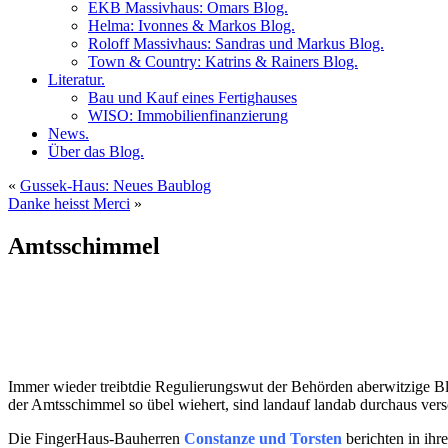
EKB Massivhaus: Omars Blog.
Helma: Ivonnes & Markos Blog.
Roloff Massivhaus: Sandras und Markus Blog.
Town & Country: Katrins & Rainers Blog.
Literatur.
Bau und Kauf eines Fertighauses
WISO: Immobilienfinanzierung
News.
Über das Blog.
«
Gussek-Haus: Neues Baublog
Danke heisst Merci
»
Amtsschimmel
Immer wieder treibtdie Regulierungswut der Behörden aberwitzige Blü
der Amtsschimmel so übel wiehert, sind landauf landab durchaus vers
Die FingerHaus-Bauherren
Constanze und Torsten
berichten in ih