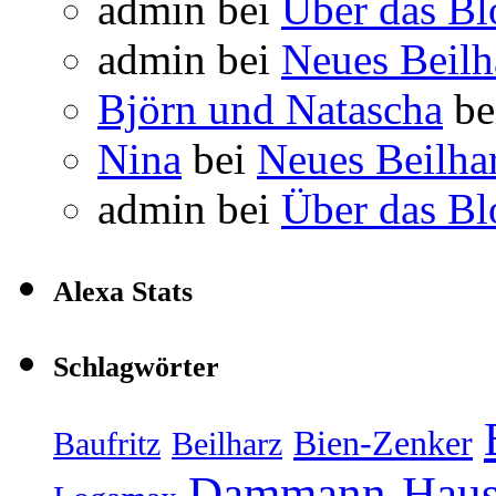
admin
bei
Über das Bl
admin
bei
Neues Beil
Björn und Natascha
be
Nina
bei
Neues Beilha
admin
bei
Über das Bl
Alexa Stats
Schlagwörter
Bien-Zenker
Baufritz
Beilharz
Dammann-Hau