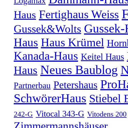
Logamax
F
Fertighaus Weiss
Haus
Gussek-
Gussek&Wolts
Haus
Haus Krümel
Horn
Kanada-Haus
Keitel Haus
Neues Baublog
N
Haus
ProH
Petershaus
Partnerbau
SchwörerHaus
Stiebel 
Vitocal 343-G
242-G
Vitodens 200
Zimmermannshäuser