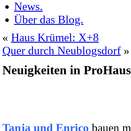
News.
Über das Blog.
«
Haus Krümel: X+8
Quer durch Neublogsdorf
»
Neuigkeiten in ProHau
Tanja und Enrico
bauen mi