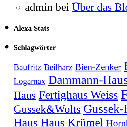
admin
bei
Über das Bl
Alexa Stats
Schlagwörter
Bien-Zenker
Baufritz
Beilharz
Dammann-Hau
Logamax
F
Fertighaus Weiss
Haus
Gussek-
Gussek&Wolts
Haus
Haus Krümel
Horn