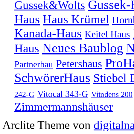
Gussek-
Gussek&Wolts
Haus
Haus Krümel
Horn
Kanada-Haus
Keitel Haus
Neues Baublog
N
Haus
ProH
Petershaus
Partnerbau
SchwörerHaus
Stiebel 
Vitocal 343-G
242-G
Vitodens 200
Zimmermannshäuser
Arclite Theme von
digitaln