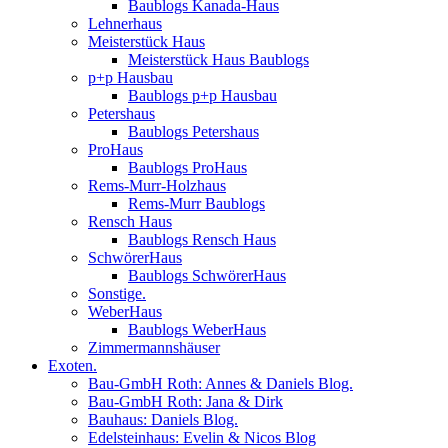
Baublogs Kanada-Haus
Lehnerhaus
Meisterstück Haus
Meisterstück Haus Baublogs
p+p Hausbau
Baublogs p+p Hausbau
Petershaus
Baublogs Petershaus
ProHaus
Baublogs ProHaus
Rems-Murr-Holzhaus
Rems-Murr Baublogs
Rensch Haus
Baublogs Rensch Haus
SchwörerHaus
Baublogs SchwörerHaus
Sonstige.
WeberHaus
Baublogs WeberHaus
Zimmermannshäuser
Exoten.
Bau-GmbH Roth: Annes & Daniels Blog.
Bau-GmbH Roth: Jana & Dirk
Bauhaus: Daniels Blog.
Edelsteinhaus: Evelin & Nicos Blog