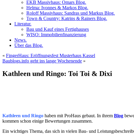
EKB Massivhaus: Omars Blog.
Helma: Ivonnes & Markos Blog.
Roloff Massivhaus: Sandras und Markus Blog.
Town & Country: Katrins & Rainers Blog.
Literatur.
Bau und Kauf eines Fertighauses
WISO: Immobilienfinanzierung
News.
Über das Blog.
«
FingerHaus: Eröffnungsfest Musterhaus Kassel
Baublogs.info geht ins lange Wochenende
»
Kathleen und Ringo: Toi Toi & Dixi
Kathleen und Ringo
haben mit ProHaus gebaut. In ihrem
Blog
bewer
kommen schon einige Bewertungen zusammen.
Ein wichtiges Thema, das sich in vielen Bau- und Leistungsbeschreib