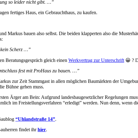
g so leider nicht gibt. …”
usagen fertiges Haus, ein Gebrauchthaus, zu kaufen.
a und Markus bauen also selbst. Die beiden klapperten also die Musterh
s:
t kein Scherz …”
sten Beratungsgespräch gleich einen
Werkvertrag zur Unterschrift
😀 ? D
ntschluss fest mit ProHaus zu bauen. …”
Markus zur Zeit Stammgast in allen möglichen Baumärkten der Umgebung
 die Bühne gehen muss.
 ersten Ärger am Bein: Aufgrund landesbaugesetzlicher Regelungen mus
ich im Freistellungsverfahren “erledigt” werden. Nun denn, wenn die 
 Baublog
“Uhlandstraße 14”
.
uherren findet ihr
hier
.