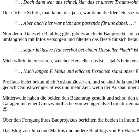
“… Doch dann war uns schnell klar das es unsere Traumwohnun
Der nächste Schritt, man kennt das ja ;-), war dann die Idee, ein soz
“… Aber auch hier war nicht das passende für uns dabei. …”
Nun denn. Da es ein Baublog gibt, gibt es auch ein Bauprojekt. Juli
umfangreich mit Infos versorgen und filterten das Beste für sich herau
“… sogar inklusive Hausverbot bei einem Hersteller *lach* is
Mich würde interessieren, welcher Hersteller das ist… gab’s beim er
“… Nach langen E-Mails und etlichen Besuchen stand unser E
ProHaus bietet bekanntlich Ausbauhäuser an, und so sind Julia und 
gedacht: So ist weniger Stress und mehr Zeit, wenn der Ausbau über
Mittlerweile haben die beiden den Bauantrag gestellt und schon den
Garagen mit einer Grenzwandfläche von weniger als 20 qm dürfen näml
😉
Über den Fortgang ihres Bauprojektes berichten die beiden in ihrem
Das Blog von Julia und Markus und andere Baublogs von ProHaus-Ba