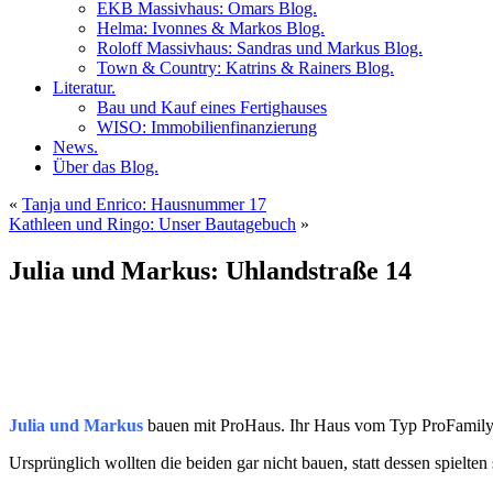
EKB Massivhaus: Omars Blog.
Helma: Ivonnes & Markos Blog.
Roloff Massivhaus: Sandras und Markus Blog.
Town & Country: Katrins & Rainers Blog.
Literatur.
Bau und Kauf eines Fertighauses
WISO: Immobilienfinanzierung
News.
Über das Blog.
«
Tanja und Enrico: Hausnummer 17
Kathleen und Ringo: Unser Bautagebuch
»
Julia und Markus: Uhlandstraße 14
Julia und Markus
bauen mit ProHaus. Ihr Haus vom Typ ProFamily 
Ursprünglich wollten die beiden gar nicht bauen, statt dessen spiel