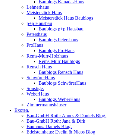
Baublogs Kanada-Haus
Lehnerhaus
Meisterstück Haus
Meisterstück Haus Baublogs
p+p Hausbau
Baublogs p+p Hausbau
Petershaus
Baublogs Petershaus
ProHaus
Baublogs ProHaus
Rems-Murr-Holzhaus
Rems-Murr Baublogs
Rensch Haus
Baublogs Rensch Haus
SchwörerHaus
Baublogs SchwörerHaus
Sonstige.
WeberHaus
Baublogs WeberHaus
Zimmermannshäuser
Exoten.
Bau-GmbH Roth: Annes & Daniels Blog.
Bau-GmbH Roth: Jana & Dirk
Bauhaus: Daniels Blog.
Edelsteinhaus: Evelin & Nicos Blog