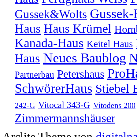
Gussek-
Gussek&Wolts
Haus
Haus Krümel
Horn
Kanada-Haus
Keitel Haus
Neues Baublog
N
Haus
ProH
Petershaus
Partnerbau
SchwörerHaus
Stiebel 
Vitocal 343-G
242-G
Vitodens 200
Zimmermannshäuser
Arclite Theme von
digitaln