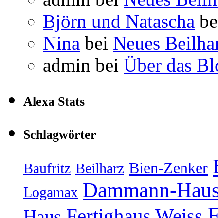
Björn und Natascha
be
Nina
bei
Neues Beilha
admin
bei
Über das Bl
Alexa Stats
Schlagwörter
Bien-Zenker
Baufritz
Beilharz
Dammann-Hau
Logamax
F
Fertighaus Weiss
Haus