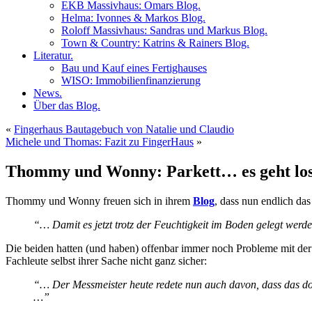
EKB Massivhaus: Omars Blog.
Helma: Ivonnes & Markos Blog.
Roloff Massivhaus: Sandras und Markus Blog.
Town & Country: Katrins & Rainers Blog.
Literatur.
Bau und Kauf eines Fertighauses
WISO: Immobilienfinanzierung
News.
Über das Blog.
«
Fingerhaus Bautagebuch von Natalie und Claudio
Michele und Thomas: Fazit zu FingerHaus
»
Thommy und Wonny: Parkett… es geht los!
Thommy und Wonny freuen sich in ihrem
Blog
, dass nun endlich das
“… Damit es jetzt trotz der Feuchtigkeit im Boden gelegt werd
Die beiden hatten (und haben) offenbar immer noch Probleme mit der 
Fachleute selbst ihrer Sache nicht ganz sicher:
“… Der Messmeister heute redete nun auch davon, dass das do
…”