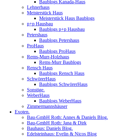
Baublogs Kanada-Haus
Lehnerhaus
Meisterstück Haus
Meisterstück Haus Baublogs
p+p Hausbau
Baublogs p+p Hausbau
Petershaus
Baublogs Petershaus
ProHaus
Baublogs ProHaus
Rems-Murr-Holzhaus
Rems-Murr Baublogs
Rensch Haus
Baublogs Rensch Haus
SchwörerHaus
Baublogs SchwörerHaus
Sonstige.
WeberHaus
Baublogs WeberHaus
Zimmermannshäuser
Exoten.
Bau-GmbH Roth: Annes & Daniels Blog.
Bau-GmbH Roth: Jana & Dirk
Bauhaus: Daniels Blog.
Edelsteinhaus: Evelin & Nicos Blog